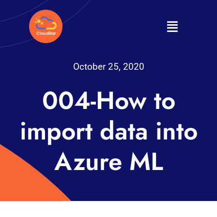
Skip
to
Toggle
content
Navigati
Home
October 25, 2020
About
004-How to
Products
import data into
Services
Azure ML
Journal
Contact