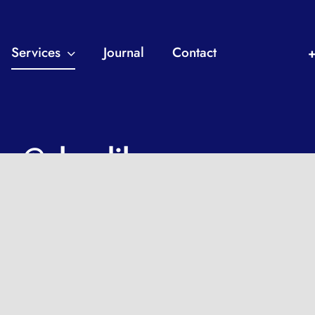
Services
Journal
Contact
 : @cloudilar
วน์เวอร์ , คลอง ต้นไทร, คลองสาน,