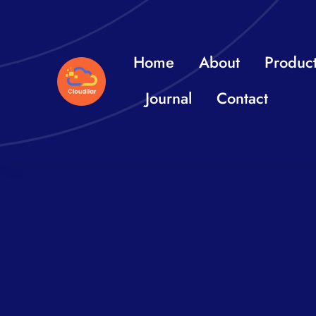
Skip
to
content
Home
About
Produc
Journal
Contact