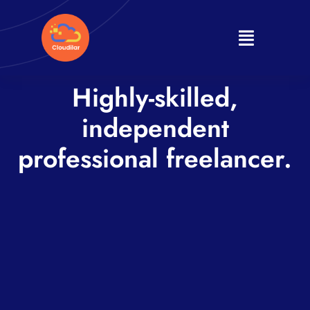
Skip
to
Toggle
content
Navigati
Home
Highly-skilled,
independent
About
professional freelancer.
Products
Services
Journal
Contact